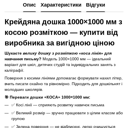
Опис
Характеристики
Відгуки
Крейдяна дошка 1000×1000 мм з
косою розміткою — купити від
виробника за вигідною ціною
Шукаєте
велику дошку з розміткою «коса лінія»
для
навчання письму?
Модель 1000×1000 мм — ідеальний
варіант для шкіл, дитячих студій та індивідуальних занять з
каліграфії.
Поверхня з косими лініями допомагає формувати нахил літер,
вчить писати охайно та рівномірно. Підходить для дошкільнят і
молодших школярів.
🎯 Переваги дошки «КОСА» 1000×1000 мм:
✅ Косі лінії — сприяють розвитку навичок письма
✅ Великий розмір — зручно працювати з цілим класом або
групою
✅ Зелена поверхня — не відблискує, легко очищується