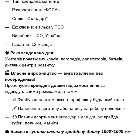
Тип: крейдяна магнітна
Розграфлення: «КОСА»
Серія: "Стандарт"
Ексклюзив: є тільки у ТСО
Виробник: ТСО, Україна
Гарантія: 12 місяців
🧠 Рекомендовано для:
Учителів початкових класів, логопедів, репетиторів, батьків,
дитячих центрів розвитку.
🏭 Власне виробництво — виготовляємо без
посередників!
Пропонуємо
крейдяні дошки під замовлення
за
індивідуальними розмірами, а також:
🎨 Фарбування алюмінієвого профілю у будь-який колір
🖋️ Нанесення логотипу або напису на робочу поверхню
📦 Повний асортимент
аксесуарів для дошок
: крейда,
губки, полички, магніти
💼 Бажаєте
купити шкільну крейдяну дошку 1000×1000 мм