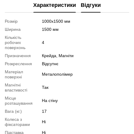
Характеристики
Відгуки
Розмір
1000х1500 мм
Ширина
1500 мм
Кількість
робочих
4
поверхонь
Призначення
Крейда, Магніти
Розкреслення
Відсутнє
Матеріал
Металополімер
поверхні
Магнітні
Так
властивості
Місце
На стіну
розташування
Вага (кг.)
17
Колеса з
Ні
фіксаторами
Підставка
Ні