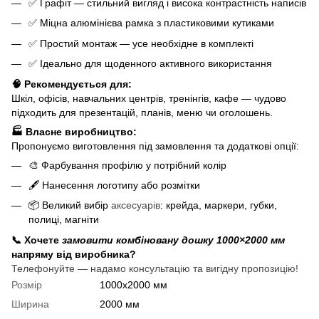
✅ Графіт — стильний вигляд і висока контрастність написів
✅ Міцна алюмінієва рамка з пластиковими кутиками
✅ Простий монтаж — усе необхідне в комплекті
✅ Ідеально для щоденного активного використання
🧠 Рекомендується для:
Шкіл, офісів, навчальних центрів, тренінгів, кафе — чудово
підходить для презентацій, планів, меню чи оголошень.
🏭 Власне виробництво:
Пропонуємо виготовлення під замовлення та додаткові опції:
🎨 Фарбування профілю у потрібний колір
🖋️ Нанесення логотипу або розмітки
📦 Великий вибір
аксесуарів
: крейда, маркери, губки,
полиці, магніти
📞 Хочете
замовити комбіновану дошку 1000×2000 мм
напряму від виробника?
Телефонуйте — надамо консультацію та вигідну пропозицію!
Розмір
1000х2000 мм
Ширина
2000 мм