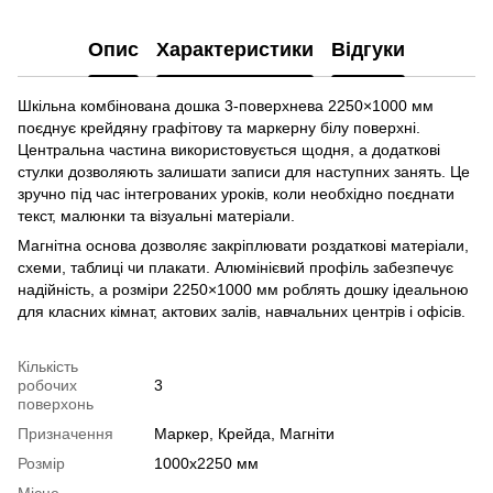
Опис
Характеристики
Відгуки
Шкільна комбінована дошка 3-поверхнева 2250×1000 мм
поєднує крейдяну графітову та маркерну білу поверхні.
Центральна частина використовується щодня, а додаткові
стулки дозволяють залишати записи для наступних занять. Це
зручно під час інтегрованих уроків, коли необхідно поєднати
текст, малюнки та візуальні матеріали.
Магнітна основа дозволяє закріплювати роздаткові матеріали,
схеми, таблиці чи плакати. Алюмінієвий профіль забезпечує
надійність, а розміри 2250×1000 мм роблять дошку ідеальною
для класних кімнат, актових залів, навчальних центрів і офісів.
Кількість
робочих
3
поверхонь
Призначення
Маркер, Крейда, Магніти
Розмір
1000х2250 мм
Місце