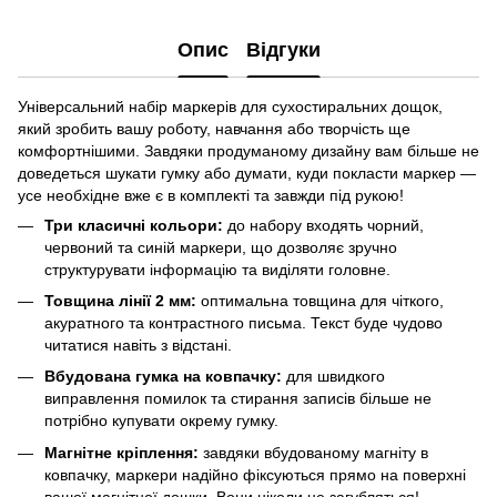
Опис
Відгуки
Універсальний набір маркерів для сухостиральних дощок,
який зробить вашу роботу, навчання або творчість ще
комфортнішими. Завдяки продуманому дизайну вам більше не
доведеться шукати гумку або думати, куди покласти маркер —
усе необхідне вже є в комплекті та завжди під рукою!
Три класичні кольори:
до набору входять чорний,
червоний та синій маркери, що дозволяє зручно
структурувати інформацію та виділяти головне.
Товщина лінії 2 мм:
оптимальна товщина для чіткого,
акуратного та контрастного письма. Текст буде чудово
читатися навіть з відстані.
Вбудована гумка на ковпачку:
для швидкого
виправлення помилок та стирання записів більше не
потрібно купувати окрему гумку.
Магнітне кріплення:
завдяки вбудованому магніту в
ковпачку, маркери надійно фіксуються прямо на поверхні
вашої магнітної дошки. Вони ніколи не загубляться!