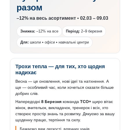
разом
–12% на весь асортимент
•
02.03 – 09.03
Знижка:
–12% на все
Період:
2–9 березня
Для:
школи • офіси • навчальні центри
Трохи тепла — для тих, хто щодня
надихає
Весна — це оновлення, нові ідеї та натхнення. А
ще — особливий час, коли хочеться сказати більше
добрих слів.
Напередодні
8 Березня
команда
ТСО+
щиро вітає
жінок, вчительок, викладачок, тренерок і всіх, хто
створює простір знань та розвитку. Дякуємо за вашу
щоденну працю, терпіння та силу.
Бажаємо вам легкості, вдячних учнів,