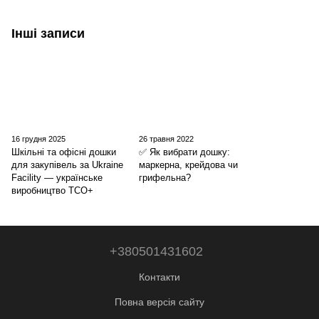
Інші записи
16 грудня 2025
26 травня 2022
Шкільні та офісні дошки
✅ Як вибрати дошку:
для закупівель за Ukraine
маркерна, крейдова чи
Facility — українське
грифельна?
виробництво ТСО+
+380501431602
Контакти
Повна версія сайту