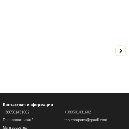
Контактная информация
+380501431602
+380501431602
tso.company@gmail.com
Перезвонить вам?
Мы в соцсетях