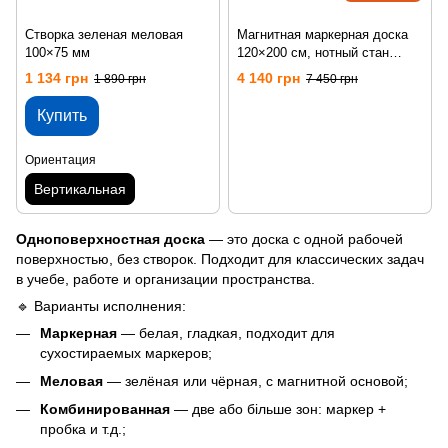
Створка зеленая меловая
Магнитная маркерная доска
100×75 мм
120×200 см, нотный стан
(белая)
1 134 грн
4 140 грн
1 890 грн
7 450 грн
Купить
Ориентация
Вертикальная
Одноповерхностная доска
— это доска с одной рабочей
поверхностью, без створок. Подходит для классических задач
в учебе, работе и организации пространства.
🔹 Варианты исполнения:
Маркерная
— белая, гладкая, подходит для
сухостираемых маркеров;
Меловая
— зелёная или чёрная, с магнитной основой;
Комбинированная
— две або більше зон: маркер +
пробка и т.д.;