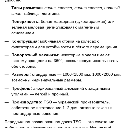
Типы разметки:
линия
,
клетка
,
линия+клетка
,
нотный
стан
, таблицы, логотипы.
Поверхность:
белая маркерная (сухостираемая) или
зелёная меловая (антибликовая) с магнитным
основанием.
Конструкция:
мобильная стойка на колёсах с
фиксаторами для устойчивости и лёгкого перемещения.
Поворотный механизм:
некоторые модели имеют
систему вращения на 360°, позволяющую использовать
обе стороны.
Размеры:
стандартные — 1000×1500 мм, 1000×2000 мм;
возможны индивидуальные размеры.
Профиль:
анодированный алюминий с защитными
уголками — лёгкий и прочный.
Производство:
TSO — украинский производитель,
собственное изготовление 1–2 дня, оптовые заказы и
нестандартные решения.
Передвижная разлинованная доска TSO — это сочетание
мобильности, функциональности и эстетики. Идеальный