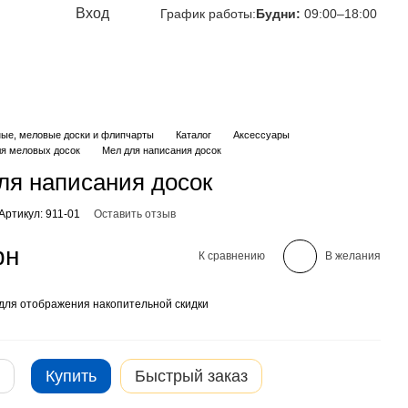
Вход
График работы:
Будни:
09:00–18:00
ные, меловые доски и флипчарты
Каталог
Аксессуары
ля меловых досок
Мел для написания досок
ля написания досок
Артикул: 911-01
Оставить отзыв
рн
К сравнению
В желания
для отображения накопительной скидки
Купить
Быстрый заказ