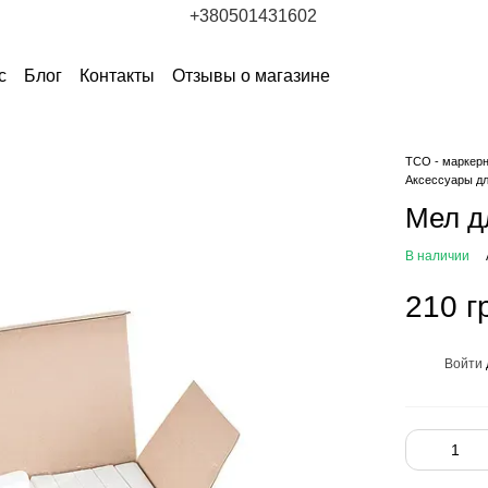
+380501431602
с
Блог
Контакты
Отзывы о магазине
ТСО - маркер
Аксессуары д
Мел д
В наличии
210 г
Войти
%