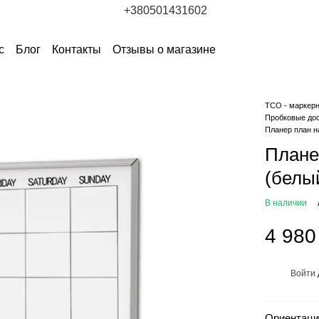
+380501431602
с
Блог
Контакты
Отзывы о магазине
ТСО - маркер
Пробковые дос
Планер план н
Плане
(белы
В наличии
4 980
Войти
%
Ориентаци