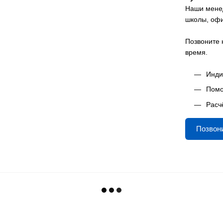
Наши менед
школы, офи
Позвоните 
время.
Инди
Помо
Расч
Позвон